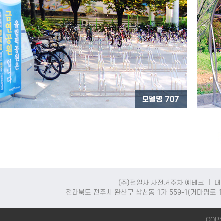
(주)전일사 자전거주차 예테크 | 대표
전라북도 전주시 완산구 삼천동 1가 559-1(거마평로 108)
COPY